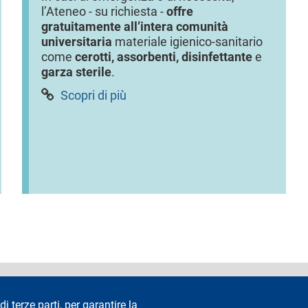
l’Ateneo - su richiesta -
offre
gratuitamente all’intera comunità
universitaria
materiale igienico-sanitario
come
cerotti, assorbenti, disinfettante
e
garza sterile
.
Scopri di più
accessibilità
Privacy e cookie
Cookie settings
Note legali
Re
di terze parti, per garantire la