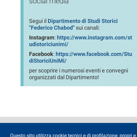
social media
Segui il
Dipartimento di Studi Storici
"Federico Chabod"
sui canali:
Instagram
:
https://www.instagram.com/st
udistoriciunimi/
Facebook
:
https://www.facebook.com/Stu
diStoriciUniMi/
per scoprire i numerosi eventi e convegni
organizzati dal Dipartimento!
footer
Dichiarazione di 
Questo sito utilizza cookie tecnici e di profilazione, propri e 