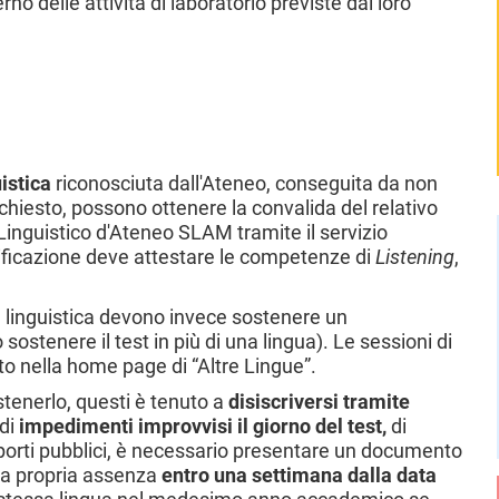
no delle attività di laboratorio previste dal loro
istica
riconosciuta dall'Ateneo, conseguita da non
 richiesto, possono ottenere la convalida del relativo
Linguistico d'Ateneo SLAM tramite il servizio
ificazione deve attestare le competenze di
Listening
,
e linguistica devono invece sostenere un
sostenere il test in più di una lingua)
. Le sessioni di
to nella home page di “Altre Lingue”.
stenerlo, questi è tenuto a
disiscriversi tramite
 di
impedimenti improvvisi
il giorno del test,
di
asporti pubblici, è necessario presentare un documento
lla propria assenza
entro una settimana dalla data