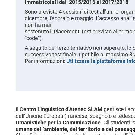
Immatricolati dal 2015/2016 al 2017/2018
l
e
Sono previste 4 sessioni di test all’anno, orga
dicembre, febbraio e maggio. L’accesso a tali 
non ha mai
sostenuto il Placement Test previsto al primo 
“code”).
A seguito del terzo tentativo non superato, lo 
successivo test finale, ripetibile al massimo 3 
Per informazioni:
Utilizzare la piattaforma In
Il
Centro Linguistico d'Ateneo SLAM
gestisce l’ac
dell’Unione Europea (francese, spagnolo e tedesco) 
Umanistiche per la Comunicazione
. Gli studenti i
umane dell’ambiente, del territorio e del paesagg