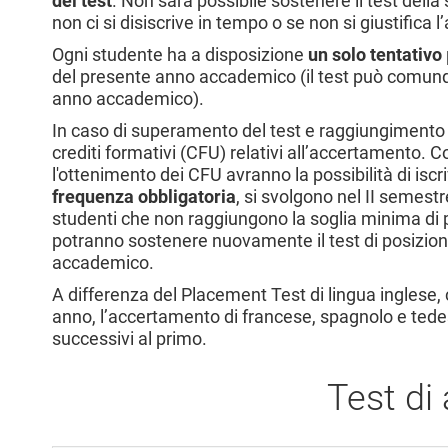
del test
. Non sarà possibile sostenere il test de
non ci si disiscrive in tempo o se non si giustifica
Ogni studente ha a disposizione
un solo tentativo
del presente anno accademico (il test può comu
anno accademico).
In caso di superamento del test e raggiungimento del
crediti formativi (CFU) relativi all’accertamento. C
l'ottenimento dei CFU avranno la possibilità di iscr
frequenza obbligatoria
, si svolgono nel II semestre
studenti che non raggiungono la soglia minima di
potranno sostenere nuovamente il test di posizio
accademico.
A differenza del Placement Test di lingua inglese,
anno, l’accertamento di francese, spagnolo e tedes
successivi al primo.
Test di