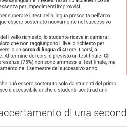
lla stessa lingua nel medesimo anno accademico se
 l’assenza per impedimenti improvvisi.
per superare il test nella lingua prescelta nell'arco
nque essere sostenuto nuovamente nel successivo
 livello richiesto, lo studente riceve in carriera i
oloro che non raggiungono il livello richiesto per
iversi a un
corso di lingua
di 40 ore. I corsi,
a
. Al termine dei corsi è previsto un test finale. Gli
 presenze (75%) non sono ammessi al test finale, ma
namento nel I semestre del successivo anno
 che può essere sostenuto solo da studenti del primo
co è accessibile anche a studenti iscritti ad anni
 accertamento di una second