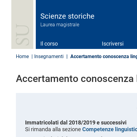
S
a
l
Scienze storiche
t
Laurea magistrale
a
a
l
c
Il corso
Iscriversi
o
n
Home
Insegnamenti
Accertamento conoscenza ling
t
e
n
Accertamento conoscenza l
u
t
o
p
r
i
n
c
Immatricolati dal 2018/2019 e successivi
i
Si rimanda alla sezione
Competenze linguisti
p
a