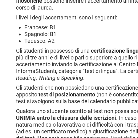
filosofiche
possono inserire l’accertamento all’inter
corso di laurea.
I livelli degli accertamenti sono i seguenti:
Francese: B1
Spagnolo: B1
Tedesco: A2
Gli studenti in possesso di una
certificazione lingu
più di tre anni e di livello pari o superiore a quello
accertamento inviando la certificazione al Centro 
InformaStudenti, categoria "test di lingua".
La cert
Reading
,
Writing
e
Speaking
.
Gli studenti che non possiedono una certificazion
apposito
test di posizionamento
(
non è consentito 
test si svolgono sulla base del calendario pubblica
Qualora uno studente iscritto al test non possa so
UNIMIA entro la chiusura delle iscrizioni
. In caso
natura medica o lavorativa o di difficoltà con i tr
(ad es. un certificato medico) a giustificazione de