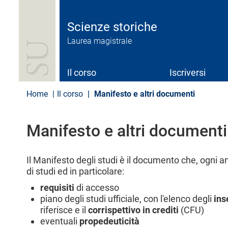
S
a
l
Scienze storiche
t
Laurea magistrale
a
a
l
c
Il corso
Iscriversi
o
n
Home
Il corso
Manifesto e altri documenti
t
e
n
Manifesto e altri documenti
u
t
o
p
Il Manifesto degli studi è il documento che, ogni a
r
di studi ed in particolare:
i
requisiti
di accesso
n
c
piano degli studi ufficiale, con l'elenco degli
ins
i
riferisce e il
corrispettivo in crediti
(CFU)
p
eventuali
propedeuticità
a